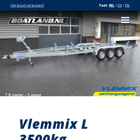
Uw boot verkopen?
Taal:
NL
/
DE
/
EN
Vlemmix L
3500kg