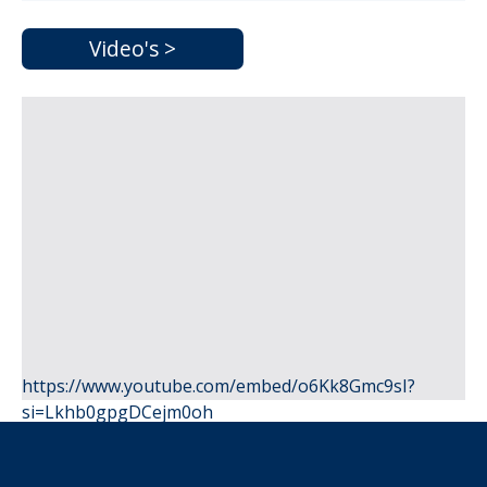
Video's >
https://www.youtube.com/embed/o6Kk8Gmc9sI?
si=Lkhb0gpgDCejm0oh