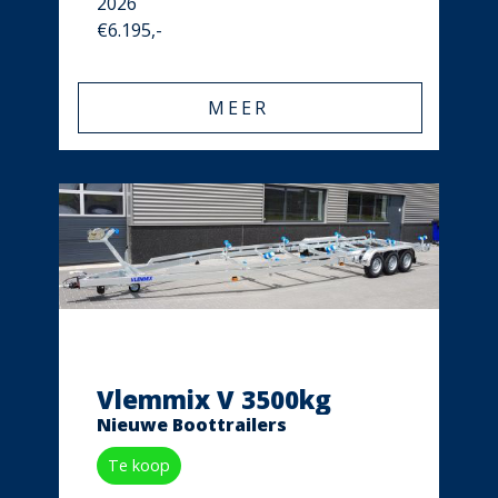
2026
€6.195,-
MEER
Vlemmix V 3500kg
Nieuwe Boottrailers
Te koop