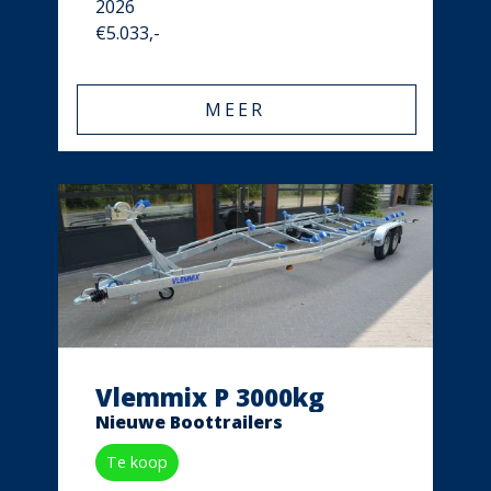
2026
€5.033,-
MEER
Vlemmix P 3000kg
Nieuwe Boottrailers
Te koop