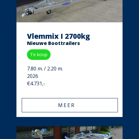
Vlemmix I 2700kg
Nieuwe Boottrailers
Te koop
7.80 m. / 2.20 m.
2026
€4.731,-
MEER