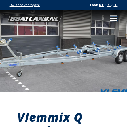
Uw boot verkopen?
Taal:
NL
/
DE
/
EN
Vlemmix Q