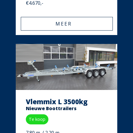
€4.670,-
MEER
Vlemmix L 3500kg
Nieuwe Boottrailers
Te koop
7.80 m. / 2.20 m.