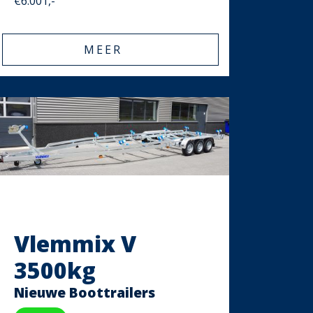
€6.001,-
MEER
Vlemmix V
3500kg
Nieuwe Boottrailers