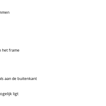
emmen
n het frame
als aan de buitenkant
gelijk ligt