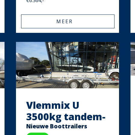
€6.364,-
MEER
Vlemmix U
3500kg tandem-
as 2x 1800kg
Nieuwe Boottrailers