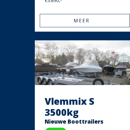
€5.890,-
MEER
Vlemmix S
3500kg
Nieuwe Boottrailers