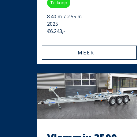
Te koop
8.40 m. / 2.55 m.
2025
€6.243,-
MEER