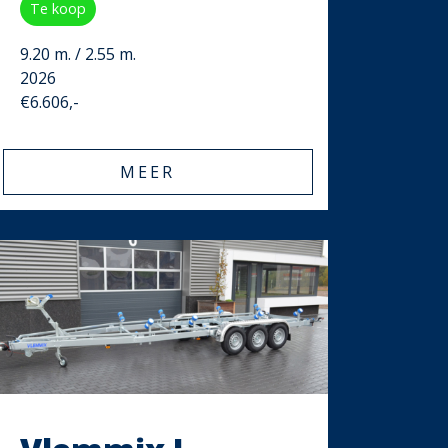
Te koop
9.20 m. / 2.55 m.
2026
€6.606,-
MEER