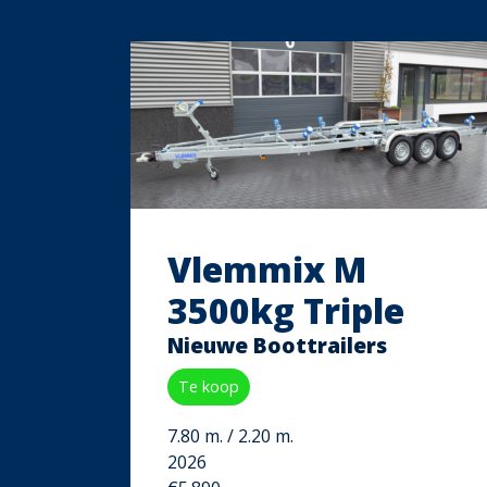
Vlemmix M
3500kg Triple
1500
Nieuwe Boottrailers
Te koop
7.80 m. / 2.20 m.
2026