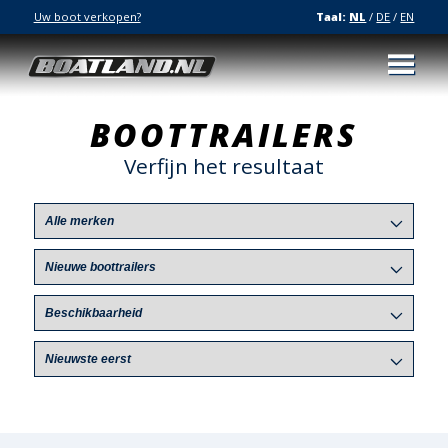
Uw boot verkopen?
Taal:
NL
/
DE
/
EN
BOOTTRAILERS
Verfijn het resultaat