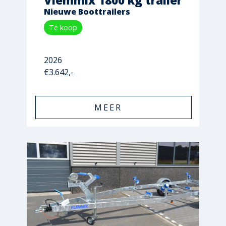
Vlemmix 1800 kg trailer
Nieuwe Boottrailers
Te koop
2026
€3.642,-
MEER