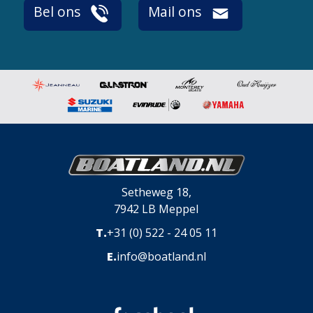
Bel ons
Mail ons
Setheweg 18,
7942 LB Meppel
T.
+31 (0) 522 - 24 05 11
E.
info@boatland.nl