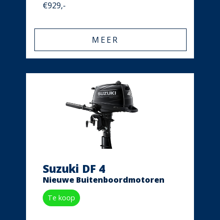
€929,-
MEER
Suzuki DF 4
Nieuwe Buitenboordmotoren
Te koop