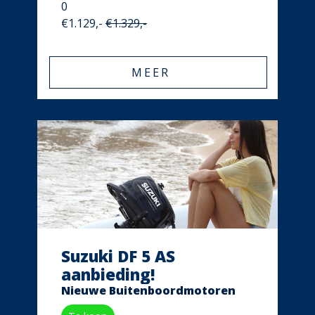
0
€1.129,-
€1.329,-
MEER
Suzuki DF 5 AS
aanbieding!
Nieuwe Buitenboordmotoren