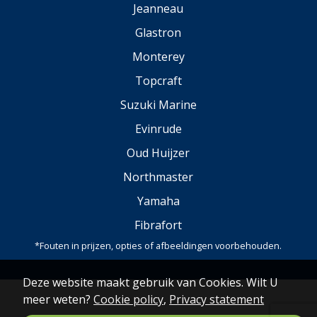
Jeanneau
Glastron
Monterey
Topcraft
Suzuki Marine
Evinrude
Oud Huijzer
Northmaster
Yamaha
Fibrafort
*Fouten in prijzen, opties of afbeeldingen voorbehouden.
Deze website maakt gebruik van Cookies. Wilt U
meer weten?
Cookie policy
,
Privacy statement