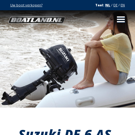
Uw boot verkopen?
Taal:
NL
/
DE
/
EN
Suzuki DF 6 AS