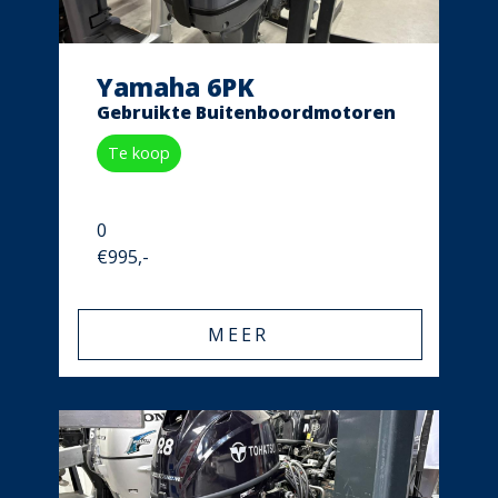
Yamaha 6PK
Gebruikte Buitenboordmotoren
Te koop
0
€995,-
MEER