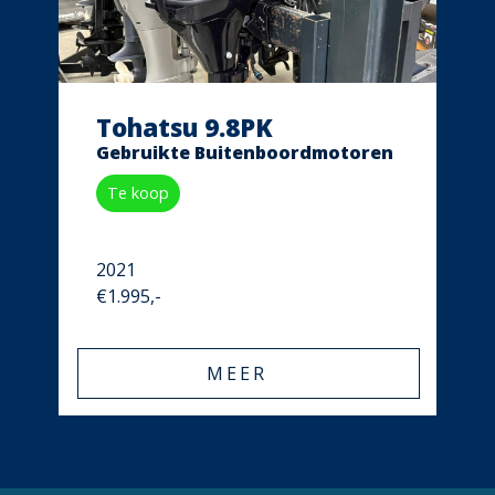
Tohatsu 9.8PK
Gebruikte Buitenboordmotoren
Te koop
2021
€1.995,-
MEER