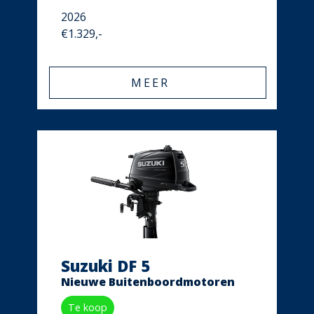
2026
€1.329,-
MEER
Suzuki DF 5
Nieuwe Buitenboordmotoren
Te koop