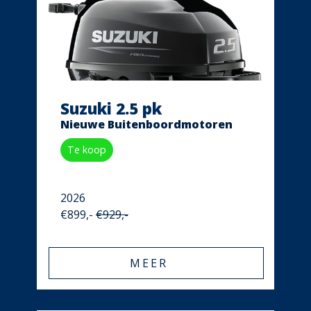
Suzuki 2.5 pk
Nieuwe Buitenboordmotoren
Te koop
2026
€899,-
€929,-
MEER