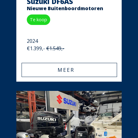
Suzuki DF6AS
Nieuwe Buitenboordmotoren
Te koop
2024
€1.399,-
€1.549,-
MEER