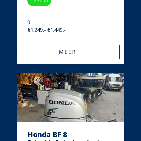
Te koop
0
€1.249,-
€1.449,-
MEER
Honda BF 8