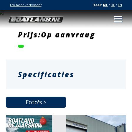
Uw boot verkopen?
Taal:
NL
/
DE
/
EN
Prijs:Op aanvraag
Specificaties
Foto's >