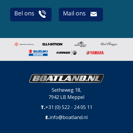
Bel ons
Mail ons
Setheweg 18,
7942 LB Meppel
T.
+31 (0) 522 - 24 05 11
E.
info@boatland.nl