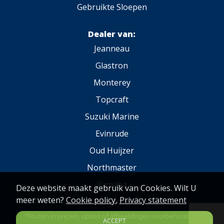
Gebruikte Sloepen
Dealer van:
Jeanneau
Glastron
Monterey
Topcraft
Suzuki Marine
Evinrude
Oud Huijzer
Northmaster
Yamaha
Deze website maakt gebruik van Cookies. Wilt U
meer weten?
Cookie policy
,
Privacy statement
Fibrafort
*Fouten in prijzen, opties of afbeeldingen voorbehouden.
ACCEPT