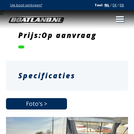
Uw boot verkopen?
Taal:
NL
/
DE
/
EN
Prijs:Op aanvraag
Specificaties
Foto's >