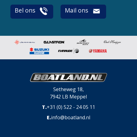
Bel ons
Mail ons
Setheweg 18,
7942 LB Meppel
T.
+31 (0) 522 - 24 05 11
E.
info@boatland.nl