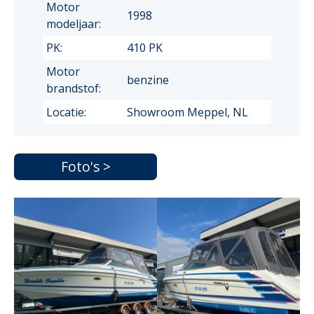
Motor
1998
modeljaar:
PK:
410 PK
Motor
benzine
brandstof:
Locatie:
Showroom Meppel, NL
Foto's >