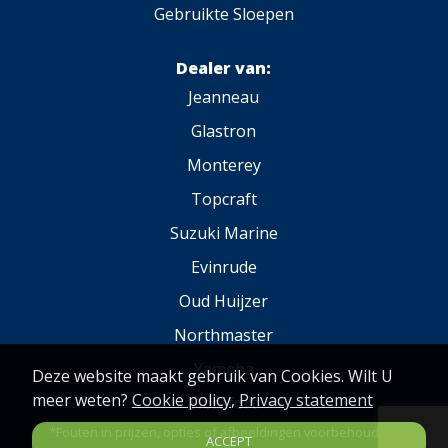
Gebruikte Sloepen
Dealer van:
Jeanneau
Glastron
Monterey
Topcraft
Suzuki Marine
Evinrude
Oud Huijzer
Northmaster
Yamaha
Deze website maakt gebruik van Cookies. Wilt U
meer weten?
Cookie policy
,
Privacy statement
Fibrafort
*Fouten in prijzen, opties of afbeeldingen voorbehouden.
ACCEPT