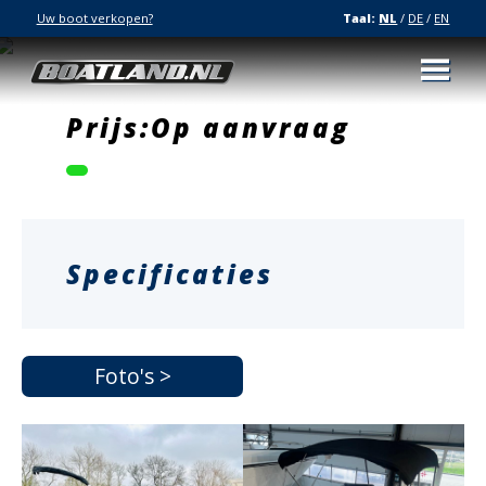
Uw boot verkopen?
Taal:
NL
/
DE
/
EN
Prijs:Op aanvraag
Specificaties
Foto's >