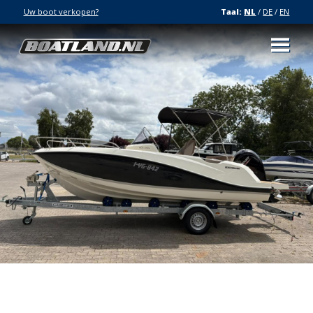
Uw boot verkopen?
Taal:
NL
/
DE
/
EN