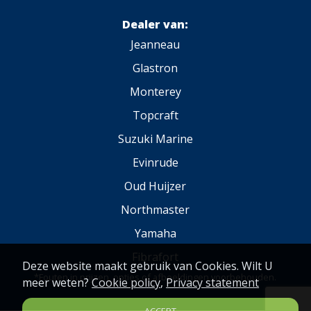
Dealer van:
Jeanneau
Glastron
Monterey
Topcraft
Suzuki Marine
Evinrude
Oud Huijzer
Northmaster
Yamaha
Fibrafort
Deze website maakt gebruik van Cookies. Wilt U
*Fouten in prijzen, opties of afbeeldingen voorbehouden.
meer weten?
Cookie policy
,
Privacy statement