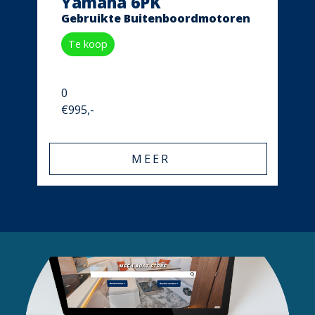
Yamaha 6PK
Gebruikte Buitenboordmotoren
Te koop
0
€995,-
MEER