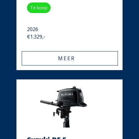
Te koop
2026
€1.329,-
MEER