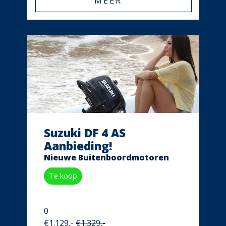
MEER
Suzuki DF 4 AS
Aanbieding!
Nieuwe Buitenboordmotoren
Te koop
0
€1.129,-
€1.329,-