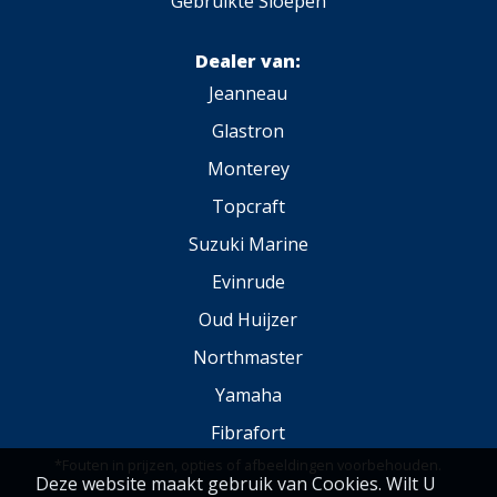
Gebruikte Sloepen
Dealer van:
Jeanneau
Glastron
Monterey
Topcraft
Suzuki Marine
Evinrude
Oud Huijzer
Northmaster
Yamaha
Fibrafort
*Fouten in prijzen, opties of afbeeldingen voorbehouden.
Deze website maakt gebruik van Cookies. Wilt U