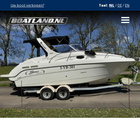
Uw boot verkopen?
Taal:
NL
/
DE
/
EN