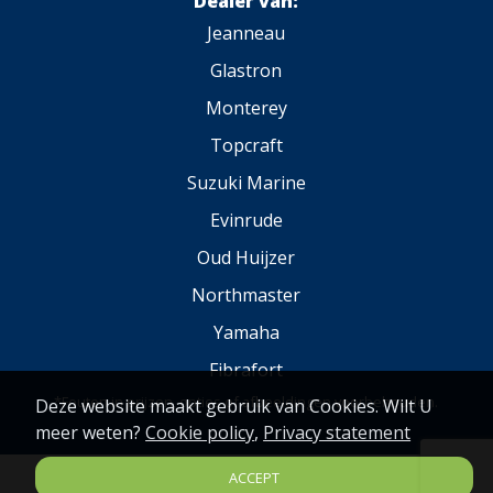
Dealer van:
Jeanneau
Glastron
Monterey
Topcraft
Suzuki Marine
Evinrude
Oud Huijzer
Northmaster
Yamaha
Fibrafort
*Fouten in prijzen, opties of afbeeldingen voorbehouden.
Deze website maakt gebruik van Cookies. Wilt U
meer weten?
Cookie policy
,
Privacy statement
ACCEPT