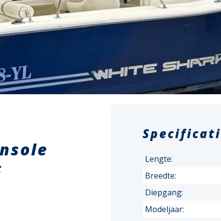
Specificat
nsole
Lengte:
c
Breedte:
Diepgang:
Modeljaar: