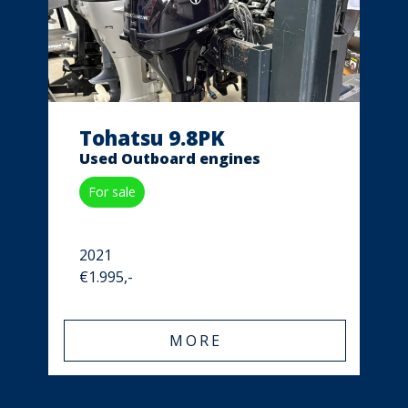
Tohatsu 9.8PK
Used Outboard engines
For sale
2021
€1.995,-
MORE