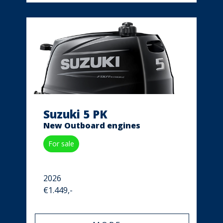
Suzuki 5 PK
New Outboard engines
For sale
2026
€1.449,-