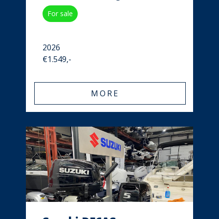
For sale
2026
€1.549,-
MORE