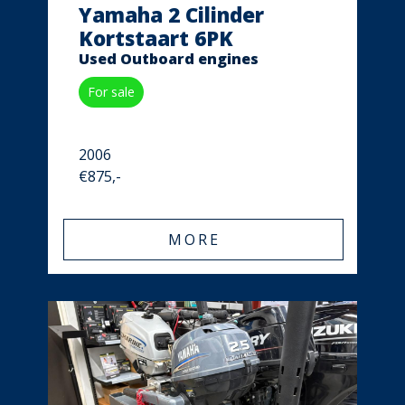
Yamaha 2 Cilinder
Kortstaart 6PK
Used Outboard engines
For sale
2006
€875,-
MORE