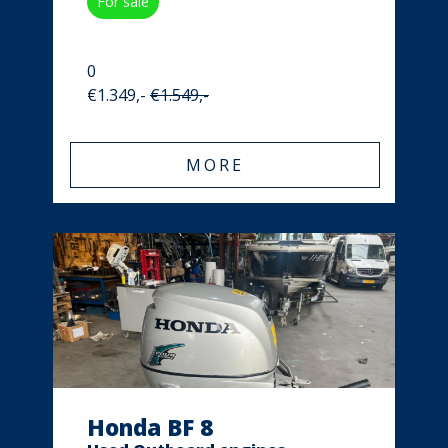
For sale
0
€1.349,-
€1.549,-
MORE
Honda BF 8