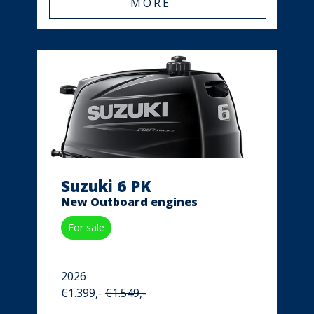
MORE
Suzuki 6 PK
New Outboard engines
For sale
2026
€1.399,-
€1.549,-