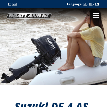
Import
Language:
NL
/
DE
/
EN
Suzuki DF 4 AS