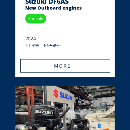
Suzuki DF6AS
New Outboard engines
For sale
2024
€1.399,-
€1.549,-
MORE