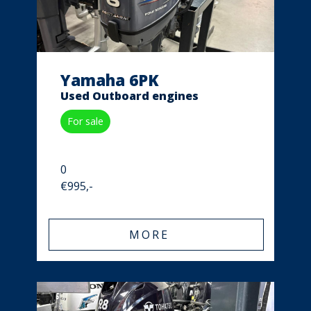
Yamaha 6PK
Used Outboard engines
For sale
0
€995,-
MORE