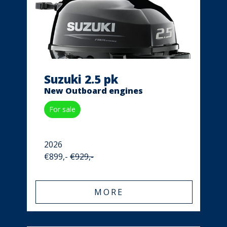
Suzuki 2.5 pk
New Outboard engines
For sale
2026
€899,-
€929,-
MORE