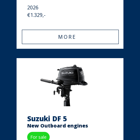
2026
€1.329,-
MORE
Suzuki DF 5
New Outboard engines
For sale