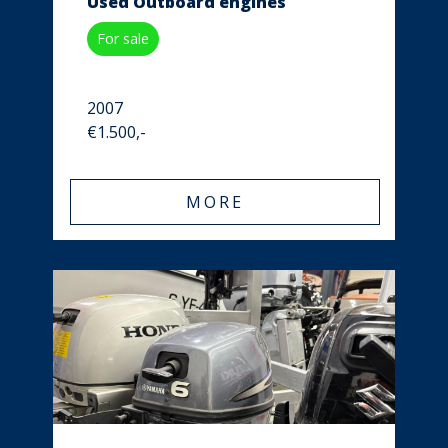
Used Outboard engines
For sale
2007
€1.500,-
MORE