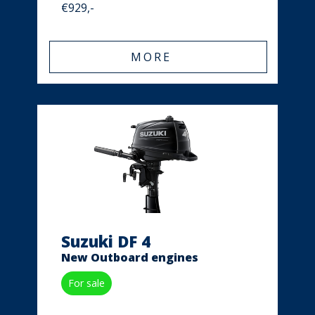
€929,-
MORE
Suzuki DF 4
New Outboard engines
For sale