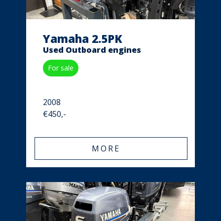
Yamaha 2.5PK
Used Outboard engines
For sale
2008
€450,-
MORE