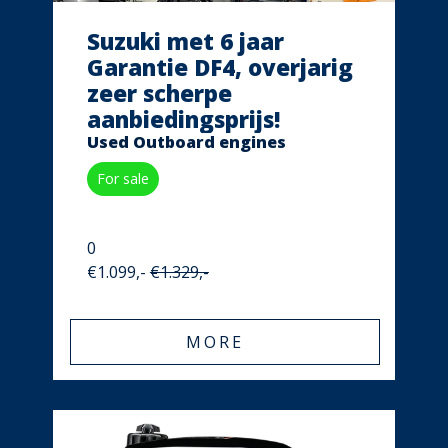
Suzuki met 6 jaar
Garantie DF4, overjarig
zeer scherpe
aanbiedingsprijs!
Used Outboard engines
For sale
0
€1.099,-
€1.329,-
MORE