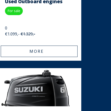
DF4, overjarig
Used Outboard engines
zeer scherpe
For sale
aanbiedingsprijs!
0
€1.099,-
€1.329,-
MORE