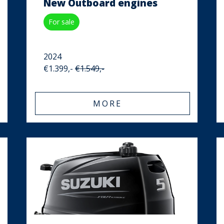
New Outboard engines
For sale
2024
€1.399,-
€1.549,-
MORE