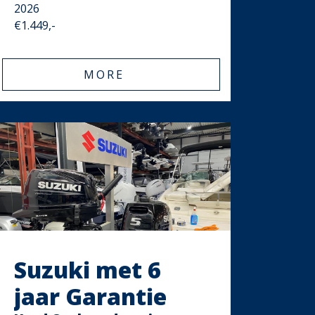
2026
€1.449,-
MORE
Suzuki met 6
jaar Garantie