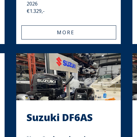
2026
€1.329,-
MORE
Suzuki DF6AS