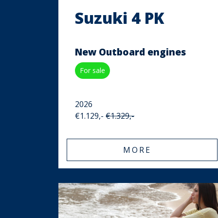
Suzuki 4 PK
New Outboard engines
For sale
2026
€1.129,-
€1.329,-
MORE