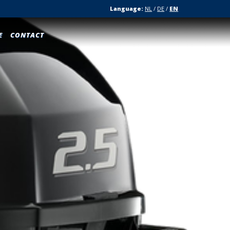
Language:
NL
/
DE
/
EN
E
CONTACT