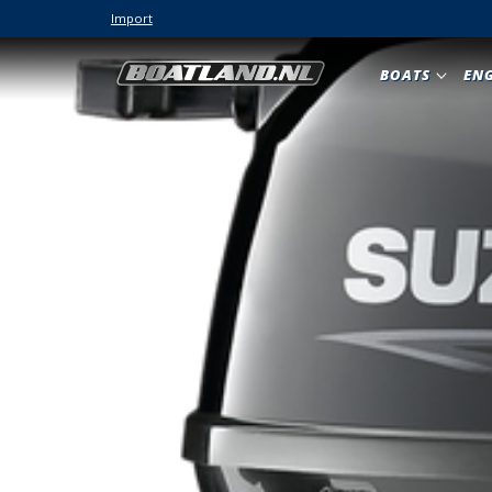
Import
BOATS
EN