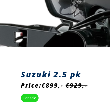
Suzuki 2.5 pk
Price:€899,-
€929,-
For sale