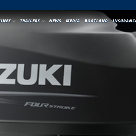
GINES
TRAILERS
NEWS
MEDIA
BOATLAND
INSURANC