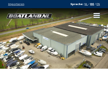
Importieren
Sprache:
NL
/
DE
/
EN