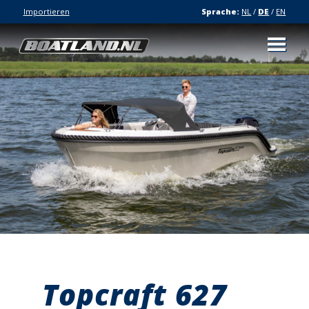
Importieren
Sprache:
NL
/
DE
/
EN
Topcraft 627