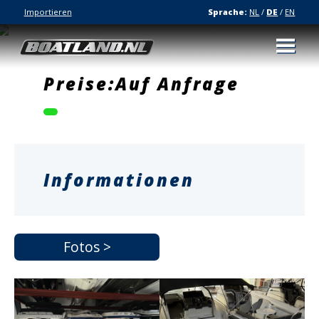
Importieren
Sprache:
NL
/
DE
/
EN
Preise:Auf Anfrage
Informationen
Fotos >