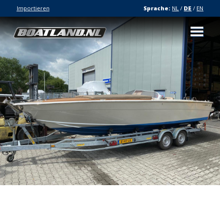
Importieren
Sprache:
NL
/
DE
/
EN