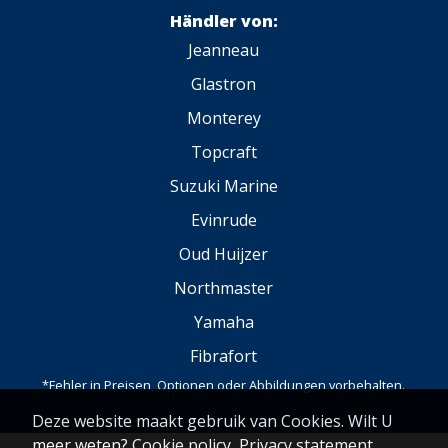
Händler von:
Jeanneau
Glastron
Monterey
Topcraft
Suzuki Marine
Evinrude
Oud Huijzer
Northmaster
Yamaha
Fibrafort
*Fehler in Preisen, Optionen oder Abbildungen vorbehalten.
Deze website maakt gebruik van Cookies. Wilt U
meer weten?
Cookie policy
,
Privacy statement