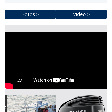
Fotos >
Video >