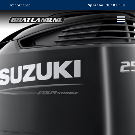
Importieren
Sprache:
NL
/
DE
/
EN