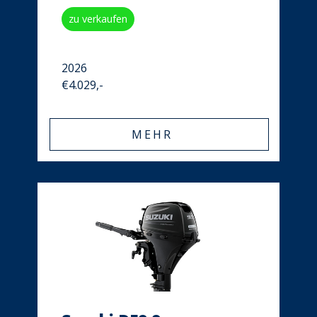
zu verkaufen
2026
€4.029,-
MEHR