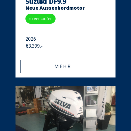
Suzuki DF9.9
Neue Aussenbordmotor
zu verkaufen
2026
€3.399,-
MEHR